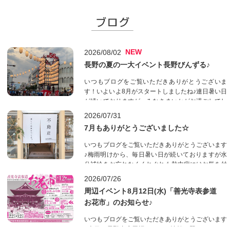
NEW
2026/08/02
長野の夏の一大イベント長野びんずる♪
いつもブログをご覧いただきありがとうございま
す！いよいよ8月がスタートしましたね♪連日暑い日
が続いておりますが、みなさまいかがお過ごしでし
ょうか？昨日は第56回「長野びんずる」が開催さ
2026/07/31
れ、長野市の街中は大変な賑わいを見せていました
7月もありがとうございました☆
ね！浴衣を着た方も多く、華やかで素敵でした♪皆
さまは夏祭り、楽しまれた...
いつもブログをご覧いただきありがとうございます
♪梅雨明けから、毎日暑い日が続いておりますが水
分補給をお忘れなくくれぐれも熱中症にはお気を付
けください。さて、皆様のおかげで7月も無事に終
2026/07/26
えることができました！たくさんのご来店、ありが
周辺イベント8月12日(水)「善光寺表参道
とうございました♪明日、８月1日 （土）はいよい
お花市」のお知らせ♪
よびんずる祭りが開催さ...
いつもブログをご覧いただきありがとうございます
♪本日は長野支店周辺イベント情報と題して8/12