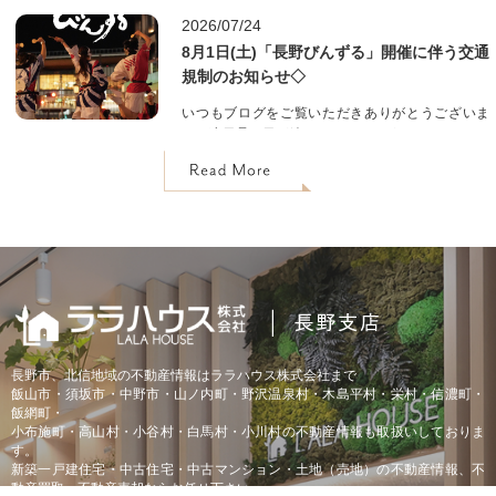
水曜日に行われる「善光寺表参道 お花市」のご紹
2026/07/24
介です☆お盆を迎えるためのお盆用品やお供えのお
8月1日(土)「長野びんずる」開催に伴う交通
花が購入できるのははもちろん、当日はセントラル
規制のお知らせ◇
スクエアに金魚すくいの屋台やウォータースライダ
ーも出現♪賑やかな雰...
いつもブログをご覧いただきありがとうございま
す！連日暑い日が続いておりますが、みなさまいか
がお過ごしでしょうか？さて、本日 8月1日(土)
は、「長野びんずる」が開催されますね！街中がと
っても賑やかになりそうですね♪ちなみに、長野支
店のスタッフも２名踊りに参加する予定です★開催
に伴い、店舗周辺および...
長野市、北信地域の不動産情報はララハウス株式会社まで
飯山市・須坂市・中野市・山ノ内町・野沢温泉村・木島平村・栄村・信濃町・
飯網町・
小布施町・高山村・小谷村・白馬村・小川村の不動産情報も取扱いしておりま
す。
新築一戸建住宅・中古住宅・中古マンション・土地（売地）の不動産情報、不
動産買取・不動産売却ならお任せ下さい。