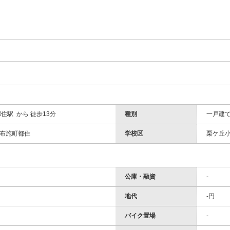
住駅 から 徒歩13分
種別
一戸建
布施町都住
学校区
栗ケ丘小
公庫・融資
-
地代
-円
バイク置場
-