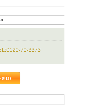
義真
EL:
0120-70-3373