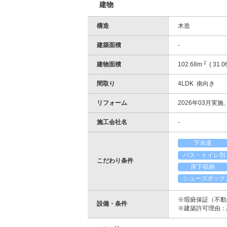
建物
構造
木造
建築面積
-
2
建物面積
102.68m
( 31.0
間取り
4LDK 南向き
リフォーム
2026年03月実
施工会社名
-
下水道
バス・トイレ別
こだわり条件
床下収納
シューズボック
※瑕疵保証（不動
設備・条件
※建築許可理由：