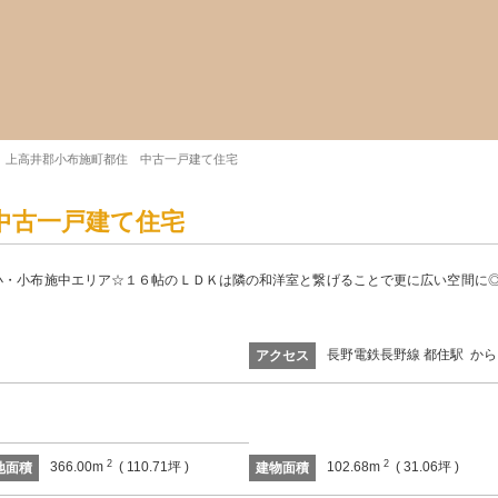
上高井郡小布施町都住 中古一戸建て住宅
中古一戸建て住宅
小・小布施中エリア☆１６帖のＬＤＫは隣の和洋室と繋げることで更に広い空間に◎
長野電鉄長野線 都住駅 から
アクセス
2
2
366.00m
( 110.71坪 )
102.68m
( 31.06坪 )
地面積
建物面積