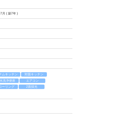
7月 ( 築7年 )
テムキッチン
対面キッチン
水洗浄便座
エアコン
ローリング
2面採光