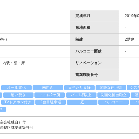
完成年月
2019年0
敷地面積
-
6坪 )
階建
2階建
バルコニー面積
-
施、 内装：壁・床
リノベーション
-
建築確認番号
-
オール電化
南向き
日当たり良好
閑静な住宅街
シス
追い焚き
トイレ2ケ所
バス1坪以上
洗面化粧台独立
温
TVドアホン付き
2台目駐車場
庭
バルコニー
フ
ス
産会社独自）付
調整区域要建築許可