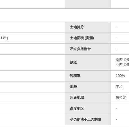
土地持分
-
71坪 )
土地面積 (実測)
-
私道負担割合
-
南西 公
接道
北西 公道
容積率
100%
地勢
平坦
用途地域
無指定
高度地区
-
その他法令上の制限
-