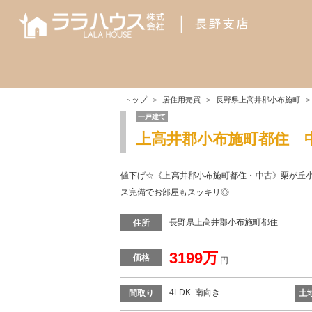
トップ
居住用売買
長野県上高井郡小布施町
一戸建て
上高井郡小布施町都住 
値下げ☆《上高井郡小布施町都住・中古》栗が丘
ス完備でお部屋もスッキリ◎
長野県上高井郡小布施町都住
住所
3199万
価格
円
4LDK 南向き
間取り
土