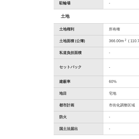
駐輪場
-
土地
土地権利
所有権
2
土地面積 (公簿)
366.00m
( 110.
私道負担面積
-
セットバック
-
建蔽率
60%
地目
宅地
都市計画
市街化調整区域
防火
-
国土法届出
-