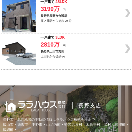
一戸建て
4SLDK
3190万
円
長野県長野市合戦場
篠ノ井駅から徒歩 25分
一戸建て
3LDK
2810万
円
長野県上田市芳田
上田駅から徒歩-分
長野市、北信地域の不動産情報はララハウス株式会社まで
飯山市・須坂市・中野市・山ノ内町・野沢温泉村・木島平村・栄村・信濃町・
飯網町・