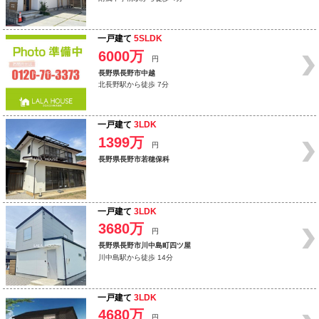
一戸建て
5SLDK
6000万
円
長野県長野市中越
北長野駅から徒歩 7分
一戸建て
3LDK
1399万
円
長野県長野市若穂保科
一戸建て
3LDK
3680万
円
長野県長野市川中島町四ツ屋
川中島駅から徒歩 14分
一戸建て
3LDK
4680万
円