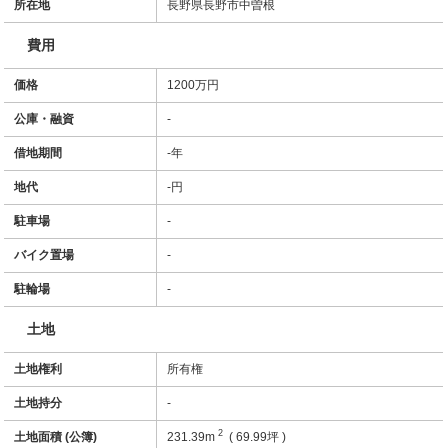
所在地
長野県長野市中曽根
費用
価格
1200万円
公庫・融資
-
借地期間
-年
地代
-円
駐車場
-
バイク置場
-
駐輪場
-
土地
土地権利
所有権
土地持分
-
2
土地面積 (公簿)
231.39m
( 69.99坪 )