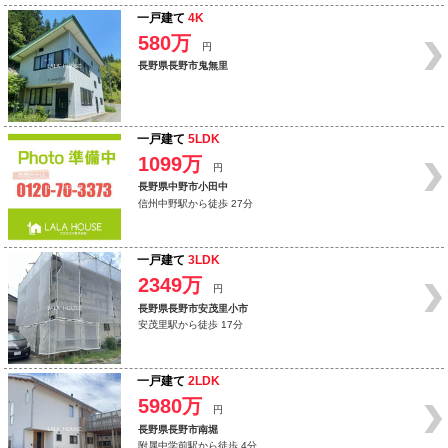
一戸建て
4K
580万
円
長野県長野市鬼無里
一戸建て
5LDK
1099万
円
長野県中野市小田中
信州中野駅から徒歩 27分
一戸建て
3LDK
2349万
円
長野県長野市安茂里小市
安茂里駅から徒歩 17分
一戸建て
2LDK
5980万
円
長野県長野市南堀
附属中学前駅から徒歩 4分