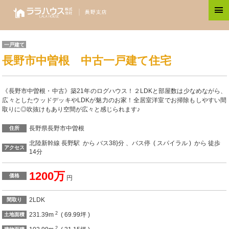
一戸建て
長野市中曽根 中古一戸建て住宅
《長野市中曽根・中古》築21年のログハウス！２LDKと部屋数は少なめながら、
広々としたウッドデッキやLDKが魅力のお家！全居室洋室でお掃除もしやすい間
取りに◎吹抜けもあり空間が広々と感じられます♪
長野県長野市中曽根
住所
北陸新幹線 長野駅 から バス38}分 、バス停 ( スパイラル ) から 徒歩
アクセス
14分
1200万
価格
円
2LDK
間取り
2
231.39m
( 69.99坪 )
土地面積
2