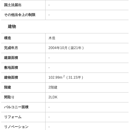
国土法届出
-
その他法令上の制限
-
建物
構造
木造
完成年月
2004年10月 ( 築21年 )
建築面積
-
敷地面積
-
2
建物面積
102.99m
( 31.15坪 )
階建
2階建
間取り
2LDK
バルコニー面積
-
リフォーム
-
リノベーション
-