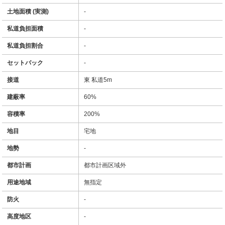
土地面積 (実測)
-
私道負担面積
-
私道負担割合
-
セットバック
-
接道
東 私道5m
建蔽率
60%
容積率
200%
地目
宅地
地勢
-
都市計画
都市計画区域外
用途地域
無指定
防火
-
高度地区
-