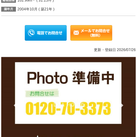
102.99m
( 31.15坪 )
建物面積
2004年10月 ( 築21年 )
築年月
更新・登録日 2026/07/26
Previous
Ne