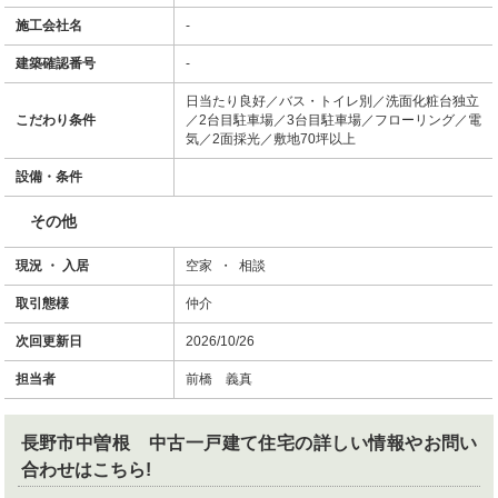
施工会社名
-
建築確認番号
-
日当たり良好／バス・トイレ別／洗面化粧台独立
こだわり条件
／2台目駐車場／3台目駐車場／フローリング／電
気／2面採光／敷地70坪以上
設備・条件
その他
現況 ・ 入居
空家 ・ 相談
取引態様
仲介
次回更新日
2026/10/26
担当者
前橋 義真
長野市中曽根 中古一戸建て住宅
の詳しい情報やお問い
合わせはこちら!