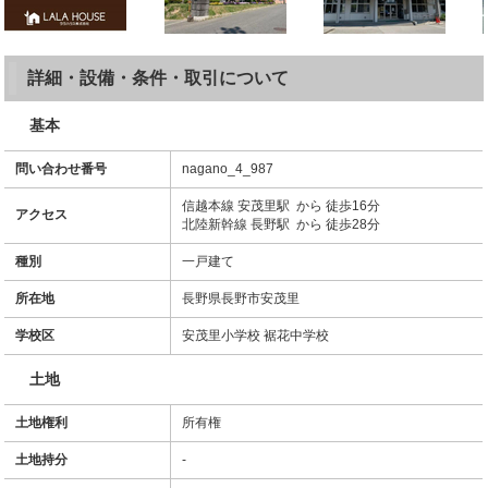
詳細・設備・条件・取引について
基本
問い合わせ番号
nagano_4_987
信越本線 安茂里駅 から 徒歩16分
アクセス
北陸新幹線 長野駅 から 徒歩28分
種別
一戸建て
所在地
長野県長野市安茂里
学校区
安茂里小学校 裾花中学校
土地
土地権利
所有権
土地持分
-