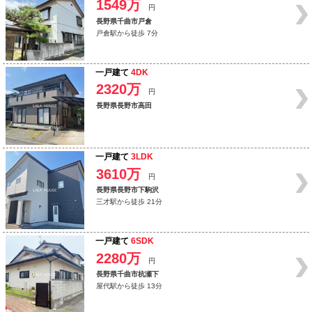
1549万
円
長野県千曲市戸倉
戸倉駅から徒歩 7分
一戸建て
4DK
2320万
円
長野県長野市高田
一戸建て
3LDK
3610万
円
長野県長野市下駒沢
三才駅から徒歩 21分
一戸建て
6SDK
2280万
円
長野県千曲市杭瀬下
屋代駅から徒歩 13分