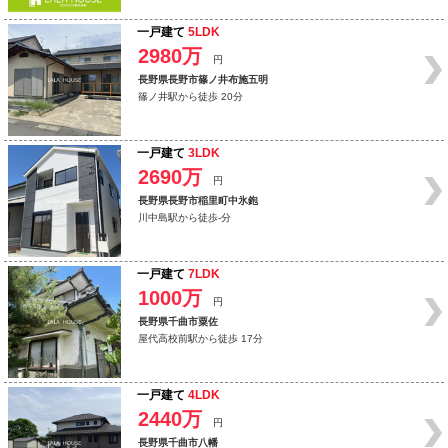
一戸建て
5LDK
2980万
円
長野県長野市篠ノ井布施五明
篠ノ井駅から徒歩 20分
一戸建て
3LDK
2690万
円
長野県長野市稲里町中氷鉋
川中島駅から徒歩-分
一戸建て
7LDK
1000万
円
長野県千曲市粟佐
屋代高校前駅から徒歩 17分
一戸建て
4LDK
2440万
円
長野県千曲市八幡