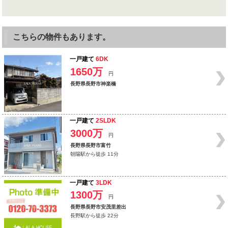
こちらの物件もあります。
一戸建て
6DK
1650万
円
長野県長野市神楽橋
一戸建て
2SLDK
3000万
円
長野県長野市富竹
朝陽駅から徒歩 11分
一戸建て
3LDK
1300万
円
長野県長野市安茂里差出
長野駅から徒歩 22分