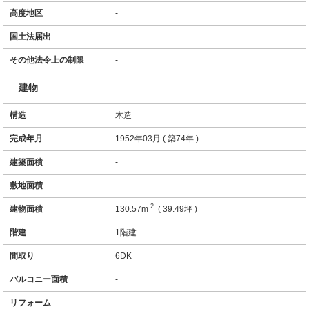
高度地区
-
国土法届出
-
その他法令上の制限
-
建物
構造
木造
完成年月
1952年03月 ( 築74年 )
建築面積
-
敷地面積
-
2
建物面積
130.57m
( 39.49坪 )
階建
1階建
間取り
6DK
バルコニー面積
-
リフォーム
-