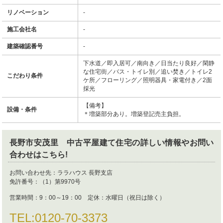
リノベーション
-
施工会社名
-
建築確認番号
-
下水道／即入居可／南向き／日当たり良好／閑静
な住宅街／バス・トイレ別／追い焚き／トイレ2
こだわり条件
ケ所／フローリング／照明器具・家電付き／2面
採光
【備考】
設備・条件
＊増築部分あり。増築登記売主負担。
長野市安茂里 中古平屋建て住宅
の詳しい情報やお問い
合わせはこちら!
お問い合わせ先：
ララハウス 長野支店
免許番号：
（1）第9970号
営業時間：
9：00～19：00 定休：水曜日（祝日は除く）
TEL:
0120-70-3373