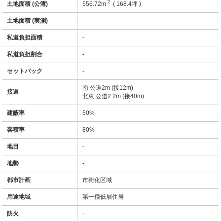
2
土地面積 (公簿)
556.72m
( 168.4坪 )
土地面積 (実測)
-
私道負担面積
-
私道負担割合
-
セットバック
-
南 公道2m (接12m)
接道
北東 公道2.2m (接40m)
建蔽率
50%
容積率
80%
地目
-
地勢
-
都市計画
市街化区域
用途地域
第一種低層住居
防火
-