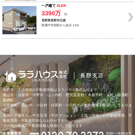
一戸建て
4LDK
3390万
円
長野県長野市石渡
附属中学前駅から徒歩 14分
長野市、北信地域の不動産情報はララハウス株式会社まで
飯山市・須坂市・中野市・山ノ内町・野沢温泉村・木島平村・栄村・信濃町・
飯網町・
小布施町・高山村・小谷村・白馬村・小川村の不動産情報も取扱いしておりま
す。
新築一戸建住宅・中古住宅・中古マンション・土地（売地）の不動産情報、不
動産買取・不動産売却ならお任せ下さい。
その他の地域の不動産情報も取扱いしております。