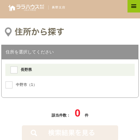
住所を選択してください
長野県
中野市
（1）
0
該当件数：
件