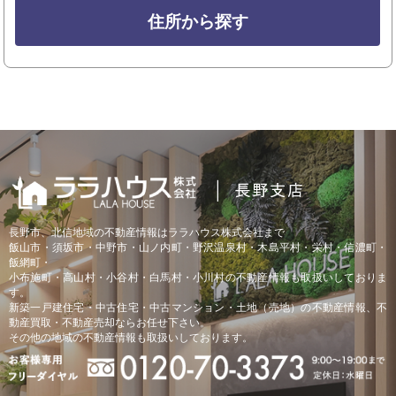
住所から探す
長野市、北信地域の不動産情報はララハウス株式会社まで
飯山市・須坂市・中野市・山ノ内町・野沢温泉村・木島平村・栄村・信濃町・
飯網町・
小布施町・高山村・小谷村・白馬村・小川村の不動産情報も取扱いしておりま
す。
新築一戸建住宅・中古住宅・中古マンション・土地（売地）の不動産情報、不
動産買取・不動産売却ならお任せ下さい。
その他の地域の不動産情報も取扱いしております。