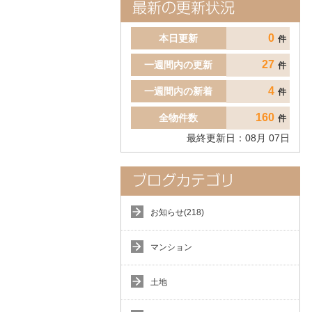
0
本日更新
件
27
一週間内の更新
件
4
一週間内の新着
件
160
全物件数
件
最終更新日：
08
月
07
日
お知らせ(218)
マンション
土地