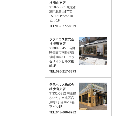
社 青山支店
〒107-0061 東京都
港区北青山3丁目
15-9 AOYAMA101
ビル 1F
TEL:03-6277-8039
ララハウス株式会
社 長野支店
〒380-0845 長野
県長野市南長野西
後町1640-1 エク
セリオンヒルズ後
町1F
TEL:026-217-3373
ララハウス株式会
社 大宮支店
〒331-0812 埼玉県
さいたま市北区宮
原町2丁目16-14新
正ビル1F
TEL:048-666-8282