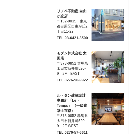
リノベ不動産 自由
が丘店
〒152-0035 東京
都目黒区自由が丘2
丁目11-22
TEL:03-6421-3500
モダン株式会社 太
田店
〒373-0852 群馬県
太田市新井町520-
9 2F EAST
TEL:0276-56-9922
ル・タン建築設計
事務所 「Le・
Temps」 （一級建
築士在籍）
〒373-0852 群馬県
太田市新井町520-
9 2F-WEST
TEL:0276-57-6611