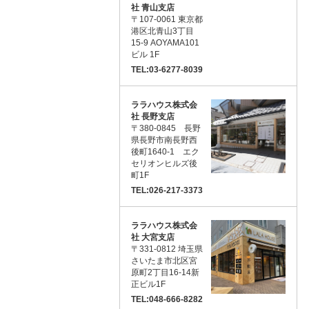
社 青山支店
〒107-0061 東京都
港区北青山3丁目
15-9 AOYAMA101
ビル 1F
TEL:03-6277-8039
ララハウス株式会
社 長野支店
〒380-0845 長野
県長野市南長野西
後町1640-1 エク
セリオンヒルズ後
町1F
TEL:026-217-3373
ララハウス株式会
社 大宮支店
〒331-0812 埼玉県
さいたま市北区宮
原町2丁目16-14新
正ビル1F
TEL:048-666-8282