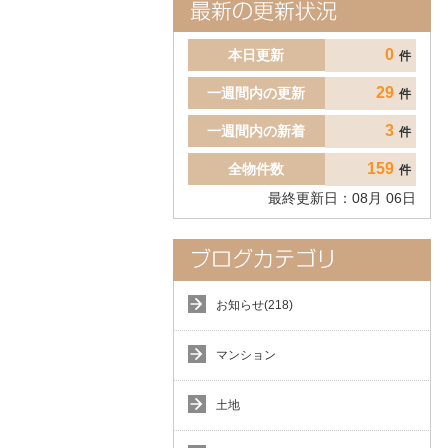
0
本日更新
件
29
一週間内の更新
件
3
一週間内の新着
件
159
全物件数
件
最終更新日：
08
月
06
日
お知らせ(218)
マンション
土地