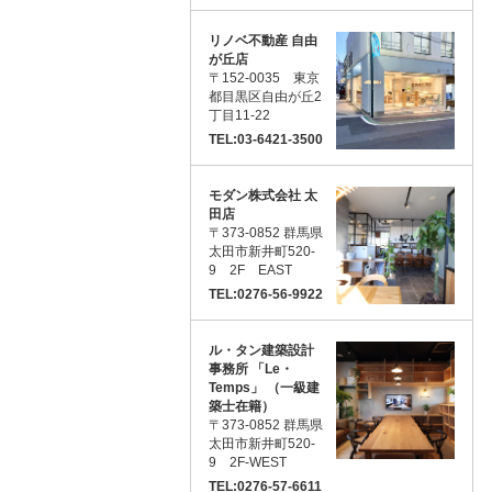
リノベ不動産 自由
が丘店
〒152-0035 東京
都目黒区自由が丘2
丁目11-22
TEL:03-6421-3500
モダン株式会社 太
田店
〒373-0852 群馬県
太田市新井町520-
9 2F EAST
TEL:0276-56-9922
ル・タン建築設計
事務所 「Le・
Temps」 （一級建
築士在籍）
〒373-0852 群馬県
太田市新井町520-
9 2F-WEST
TEL:0276-57-6611