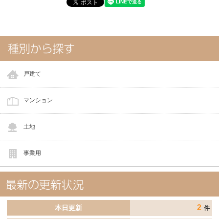
戸建て
マンション
土地
事業用
2
本日更新
件