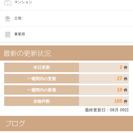
マンション
土地
事業用
2
本日更新
件
27
一週間内の更新
件
10
一週間内の新着
件
165
全物件数
件
最終更新日：
08
月
09
日