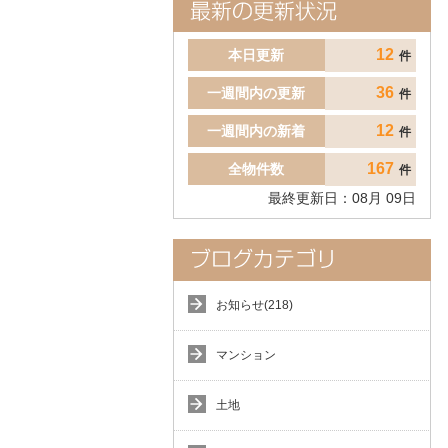
12
本日更新
件
36
一週間内の更新
件
12
一週間内の新着
件
167
全物件数
件
最終更新日：
08
月
09
日
お知らせ(218)
マンション
土地