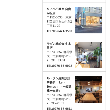
リノベ不動産 自由
が丘店
〒152-0035 東京
都目黒区自由が丘2
丁目11-22
TEL:03-6421-3500
モダン株式会社 太
田店
〒373-0852 群馬県
太田市新井町520-
9 2F EAST
TEL:0276-56-9922
ル・タン建築設計
事務所 「Le・
Temps」 （一級建
築士在籍）
〒373-0852 群馬県
太田市新井町520-
9 2F-WEST
TEL:0276-57-6611