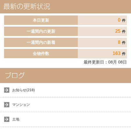
0
本日更新
件
25
一週間内の更新
件
8
一週間内の新着
件
163
全物件数
件
最終更新日：
08
月
08
日
お知らせ(218)
マンション
土地