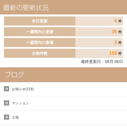
4
本日更新
件
36
一週間内の更新
件
3
一週間内の新着
件
159
全物件数
件
最終更新日：
08
月
06
日
お知らせ(218)
マンション
土地