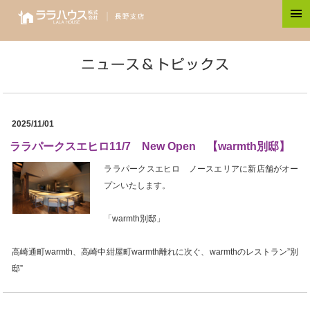
2025/11/01
ララパークスエヒロ11/7 New Open 【warmth別邸】
ララパークスエヒロ ノースエリアに新店舗がオー
プンいたします。
「warmth別邸」
高崎通町warmth、高崎中紺屋町warmth離れに次ぐ、warmthのレストラン”別
邸”