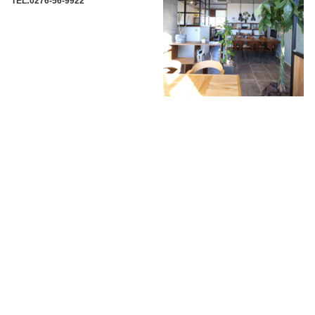
TEL:0276-56-9922
ル・タン建築設計事務所 「Le・
Temps」 （一級建築士在籍）
〒373-0852 群馬県太田市新井町
520-9 2F-WEST
TEL:0276-57-6611
ＨＡＣＯ