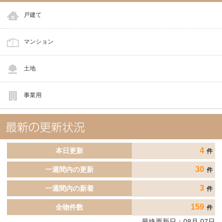
戸建て
マンション
土地
事業用
4
本日更新
件
30
一週間内の更新
件
3
一週間内の新着
件
159
全物件数
件
最終更新日：
08
月
07
日