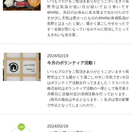
いつもブログをご覧頂きありがとうございます☆長
野市は気温が低い日が続いており寒いです
&hellip;。先日のお休みに名古屋まで出かけたので
すが少し天気は悪かったものの&hellip;体感気温が
長野とはまったく違い、暖かく過ごしやすかったで
す！全面が窓になっているホテルに宿泊してとって
もきれいな名古屋...
2024/02/19
今月のボランティア活動！
いつもブログをご覧頂きありがとうございます☆長
野市はとても暖かくて過ごしやすい天気です♪今日
はボランティア活動を行ってきました！ララハウス
株式会社はボランティア活動の一環として毎月第２
月曜日に店舗付近の清掃活動を行っております。
（雨天の場合は中止となります。）先月は雪の影響
で中止となってしまったので...
2024/02/18