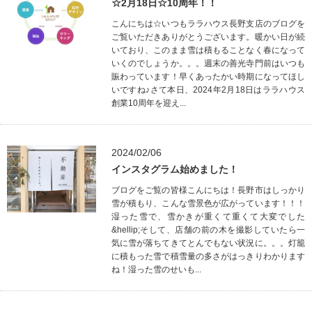
☆2月18日☆10周年！！
こんにちは☆いつもララハウス長野支店のブログを
ご覧いただきありがとうございます。暖かい日が続
いており、このまま雪は積もることなく春になって
いくのでしょうか。。。週末の善光寺門前はいつも
賑わっています！早くあったかい時期になってほし
いですね♪さて本日、2024年2月18日はララハウス
創業10周年を迎え...
2024/02/06
インスタグラム始めました！
ブログをご覧の皆様こんにちは！長野市はしっかり
雪が積もり、こんな雪景色が広がっています！！！
湿った雪で、雪かきが重くて重くて大変でした
&hellip;そして、店舗の前の木を撮影していたら一
気に雪が落ちてきてとんでもない状況に。。。灯籠
に積もった雪で積雪量の多さがはっきりわかります
ね！湿った雪のせいも...