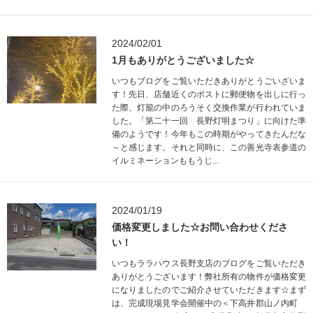
2024/02/01
1月もありがとうございました☆
いつもブログをご覧いただきありがとうごいざいま
す！先日、店舗近くのポストに郵便物を出しに行っ
た際、灯籠の中のろうそく交換作業が行われていま
した。「第二十一回 長野灯明まつり」に向けた準
備のようです！今年もこの時期がやってきたんだな
～と感じます。それと同時に、この善光寺表参道の
イルミネーションももうじ...
2024/01/19
価格変更しました☆お問い合わせくださ
い！
いつもララハウス長野支店のブログをご覧いただき
ありがとうございます！弊社所有の物件が価格変更
になりましたのでご紹介させていただきます☆まず
は、完成現場見学会開催中の＜下高井郡山ノ内町