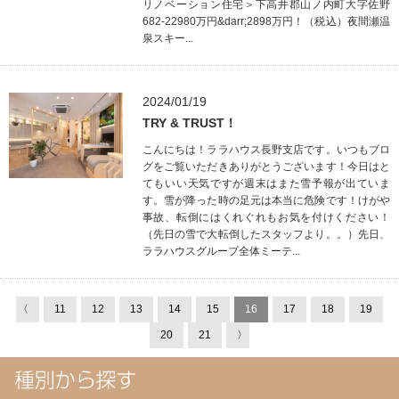
リノベーション住宅＞下高井郡山ノ内町大字佐野
682-22980万円&darr;2898万円！（税込）夜間瀬温
泉スキー...
2024/01/19
TRY & TRUST！
こんにちは！ララハウス長野支店です。いつもブロ
グをご覧いただきありがとうございます！今日はと
てもいい天気ですが週末はまた雪予報が出ていま
す。雪が降った時の足元は本当に危険です！けがや
事故、転倒にはくれぐれもお気を付けください！
（先日の雪で大転倒したスタッフより。。）先日、
ララハウスグループ全体ミーテ...
〈
11
12
13
14
15
16
17
18
19
20
21
〉