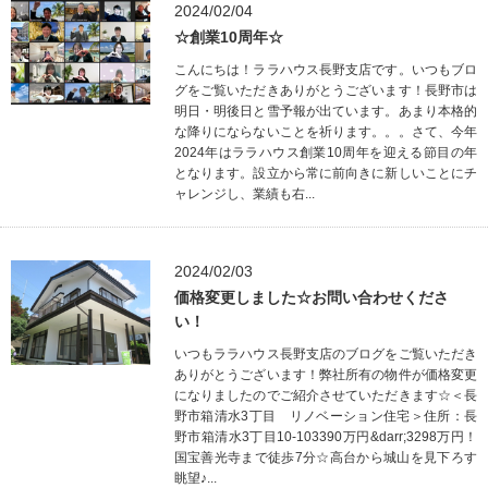
2024/02/04
☆創業10周年☆
こんにちは！ララハウス長野支店です。いつもブロ
グをご覧いただきありがとうございます！長野市は
明日・明後日と雪予報が出ています。あまり本格的
な降りにならないことを祈ります。。。さて、今年
2024年はララハウス創業10周年を迎える節目の年
となります。設立から常に前向きに新しいことにチ
ャレンジし、業績も右...
2024/02/03
価格変更しました☆お問い合わせくださ
い！
いつもララハウス長野支店のブログをご覧いただき
ありがとうございます！弊社所有の物件が価格変更
になりましたのでご紹介させていただきます☆＜長
野市箱清水3丁目 リノベーション住宅＞住所：長
野市箱清水3丁目10-103390万円&darr;3298万円！
国宝善光寺まで徒歩7分☆高台から城山を見下ろす
眺望♪...